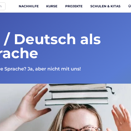
NACHHILFE
KURSE
PROJEKTE
SCHULEN & KITAS
Ü
h
/ Deutsch als
rache
 Sprache? Ja, aber nicht mit uns!