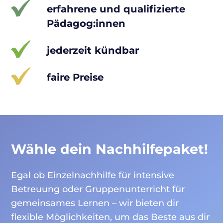
erfahrene und qualifizierte
Pädagog:innen
jederzeit kündbar
faire Preise
Wähle dein Nachhilfepaket!
Egal ob Einzelnachhilfe für intensive
Betreuung oder Gruppenunterricht für
gemeinsames Lernen – wir bieten dir
flexible Möglichkeiten, um das Beste aus dir